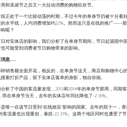
金周和圣诞节之后又一大拉动消费的购物狂欢节。
阶段正处于一个比较动荡的时期，不过今年的单身节仍被十分看
的水平线，人均消费增加约22%。然而这只是在线的推广——
影响呢？
节日对实体店的影响，我们分析了在单身节期间，节日起源国中
方也可能受到消费者节日购物带来的影响。
消息……
那样销售额全面开花，相反的，在单身节这天，商店和购物中心
线搜索打折产品，留下实体店孤单的身影，独自徘徊。
分析了中国的客流量发现，2013和2014年的单身节那周，同期
8%，而在单身节当天，去年的实体店年同比降低了-2.16%。
是唯一在该节日受到“在线效应”影响的国家。去年的双十一，
本的客流量也出现重创，暴跌-22.31%。这两个地区同时也遭受