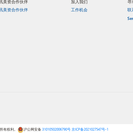
讯美资合作伙伴
加入我们
寻
讯美资合作伙伴
工作机会
联
Se
保留所有权利。
沪公网安备
31010502006790号
京ICP备2021027547号-1