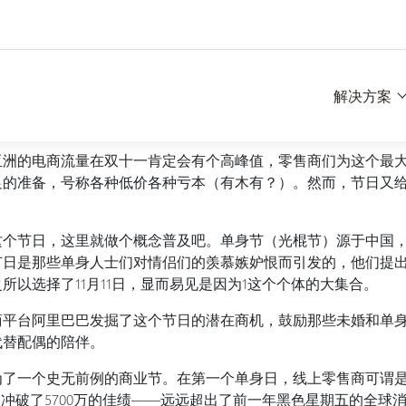
解决方案
亚洲的电商流量在双十一肯定会有个高峰值，零售商们为这个最
足的准备，号称各种低价各种亏本（有木有？）。然而，节日又
？
这个节日，这里就做个概念普及吧。单身节（光棍节）源于中国
节日是那些单身人士们对情侣们的羡慕嫉妒恨而引发的，他们提
所以选择了11月11日，显而易见是因为1这个个体的大集合。
电商平台阿里巴巴发掘了这个节日的潜在商机，鼓励那些未婚和单
代替配偶的陪伴。
为了一个史无前例的商业节。在第一个单身日，线上零售商可谓
年更是冲破了5700万的佳绩——远远超出了前一年黑色星期五的全