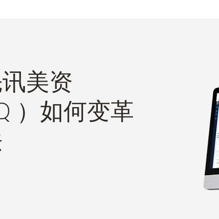
先讯美资
c IQ ）如何变革
法