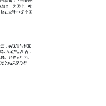
凭借超过135年的创
方案组合，为医疗、教
在全球150多个国
运营，实现智能和互
资解决方案产品组合，
智能、购物者行为、
驱动的结果采取行
。