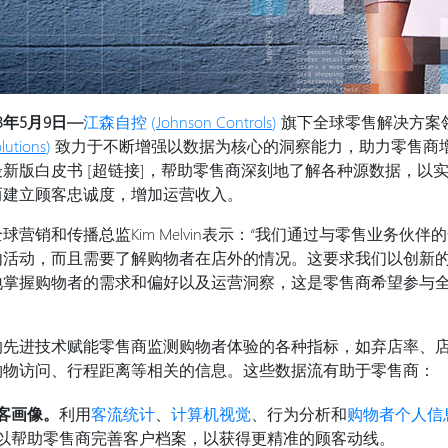
3
年
5
月
9
日
—
江森自控 (
Johnson Controls
)
旗下全球零售解决方案
lutions
)
致力于不断增强以数据为核心的洞察能力，助力零售商
新版白皮书 [超链接]，帮助零售商深刻地了解各种源数据，以
而建立顾客忠诚度，增加运营收入。
营销和传播总监Kim Melvin表示：“我们通过与零售业务伙
内活动，而且需要了解购物者在店外的情况。这要求我们以创新
地掌握购物者的需求和偏好以及运营洞察，这是零售商希望参与
的先进技术赋能零售商监测购物者体验的各种指标，如弃店率、
购物访问、行程距离等相关的信息。这些数据流有助于零售商：
客画像。
利用
客流统计
、
计算机视觉
、行为分析和
购物者个人信
以帮助零售商完善客户档案，以获得更精准的顾客动线。